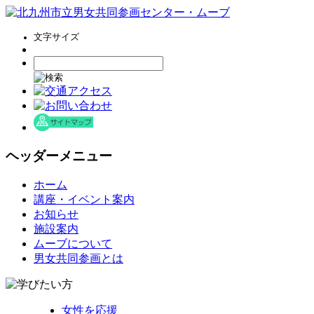
文字サイズ
ヘッダーメニュー
コ
ホーム
ン
講座・イベント案内
テ
お知らせ
ン
施設案内
ツ
ムーブについて
へ
男女共同参画とは
ス
キ
ッ
女性を応援