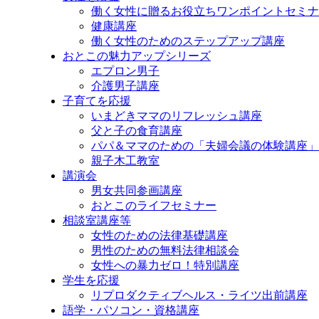
プ
働く女性に贈るお役立ちワンポイントセミナ
健康講座
働く女性のためのステップアップ講座
おとこの魅力アップシリーズ
エプロン男子
介護男子講座
子育てを応援
いまどきママのリフレッシュ講座
父と子の食育講座
パパ＆ママのための「夫婦会議の体験講座」
親子木工教室
講演会
男女共同参画講座
おとこのライフセミナー
相談室講座等
女性のための法律基礎講座
男性のための無料法律相談会
女性への暴力ゼロ！特別講座
学生を応援
リプロダクティブヘルス・ライツ出前講座
語学・パソコン・資格講座