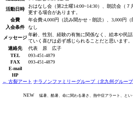
おはなし会（第2土曜14:00~14:30）、朗読会
活動日時
更する場合があります。
会費
年会費:4,000円（読み聞かせ・朗
入会条件
なし
年齢、性別、経験の有無に関係なく、絵本や民話
メッセージ
ていく喜びは必ず感じられることだと思います。
連絡先
代表 原 広子
TEL
093-451-4879
FAX
093-451-4879
E-mail
HP
←
古裂アート
ナラノンファミリーグループ（北九州グルー
投
稿
NEW
猛暑、酷暑、命に関わる暑さ、熱中症アラート、とい
ナ
ビ
ゲ
ー