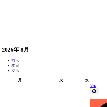
2026年 8月
前へ
本日
次へ
月
火
水
月
火
水
曜
曜
曜
2026
(1
30
●
日
日
日
年
件
Close
7
の
月
イ
30
ベ