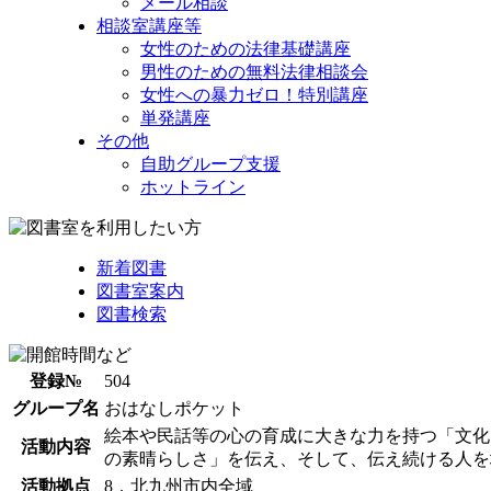
メール相談
相談室講座等
女性のための法律基礎講座
男性のための無料法律相談会
女性への暴力ゼロ！特別講座
単発講座
その他
自助グループ支援
ホットライン
新着図書
図書室案内
図書検索
登録№
504
グループ名
おはなしポケット
絵本や民話等の心の育成に大きな力を持つ「文化
活動内容
の素晴らしさ」を伝え、そして、伝え続ける人を
活動拠点
8．北九州市内全域