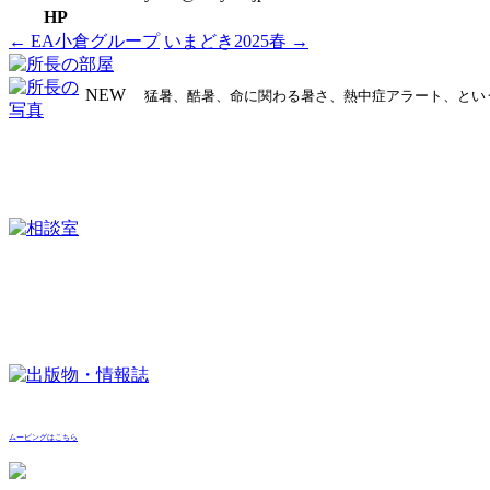
HP
←
EA小倉グループ
いまどき2025春
→
投
稿
NEW
猛暑、酷暑、命に関わる暑さ、熱中症アラート、とい
ナ
ビ
ゲ
ー
シ
ョ
ン
ムービングはこちら