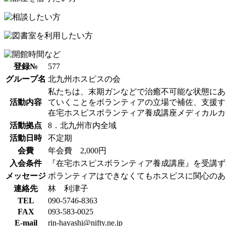
プ
登録№
577
グループ名
北九州ホスピスの会
私たちは、末期ガンなどで治癒不可能な状態にあ
活動内容
ていくことをボランティアの立場で補佐、支援す
在宅ホスピスボランティア養成講座メディカルカ
活動拠点
8．北九州市内全域
活動日時
不定期
会費
年会費 2,000円
入会条件
『在宅ホスピスボランティア養成講座』を受講ず
メッセージ
ボランティアはできなくてもホスピスに関心のあ
連絡先
林 利津子
TEL
090-5746-8363
FAX
093-583-0025
E-mail
rin-hayashi@nifty.ne.jp