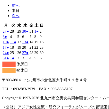
前へ
本日
次へ
月
火
水
木
金
土
日
月
火
水
木
金
土
日
曜
曜
曜
曜
曜
曜
曜
2026
(1
2026
2026
2026
(1
2026
2026
(1
2026
27
●
28
29
30
●
31
1
●
2
日
日
日
日
日
日
日
年
件
年
年
年
件
年
年
件
年
2026
(1
2026
2026
2026
2026
2026
2026
3
●
4
5
6
7
8
9
7
7
7
7
7
8
8
の
の
の
年
件
年
年
年
年
年
年
2026
(1
2026
(1
2026
2026
(1
2026
2026
2026
10
●
11
●
12
13
●
14
15
16
月
月
月
月
月
月
月
8
イ
8
8
8
イ
8
8
イ
8
の
年
件
年
件
年
年
件
年
年
年
2026
(1
2026
2026
2026
2026
2026
2026
17
●
18
19
20
21
22
23
27
28
29
30
31
1
2
月
月
月
月
月
月
月
ベ
ベ
ベ
8
イ
8
8
8
8
8
8
の
の
の
年
件
年
年
年
年
年
年
2026
(1
2026
2026
2026
(1
2026
2026
2026
24
●
25
26
27
●
28
29
30
日
日
日
日
日
日
日
3
4
5
6
7
8
9
月
月
月
月
月
月
月
ン
ン
ン
ベ
8
イ
8
イ
8
8
イ
8
8
8
の
年
件
年
年
年
件
年
年
年
2026
(1
2026
(1
2026
2026
2026
2026
2026
31
●
1
●
2
3
4
5
6
日
日
日
日
日
日
日
10
11
12
13
14
15
16
月
ト)
月
月
月
ト)
月
月
ト)
月
ン
ベ
ベ
ベ
8
イ
8
8
8
8
8
8
の
の
年
件
年
件
年
年
年
年
年
休所日
日
日
日
日
日
日
日
17
18
19
20
21
22
23
月
ト)
月
月
月
月
月
月
ン
ン
ン
ベ
8
イ
9
9
9
イ
9
9
9
の
の
祝休日
日
日
日
日
日
日
日
24
25
26
27
28
29
30
月
ト)
月
ト)
月
月
ト)
月
月
月
ン
ベ
ベ
イ
イ
日
日
日
日
日
日
日
31
1
2
3
4
5
6
ト)
ン
ン
ベ
ベ
〒803‐0814 北九州市小倉北区大手町１１番４号
日
日
日
日
日
日
日
ト)
ト)
ン
ン
ト)
ト)
TEL：093‐583‐3939 FAX：093‐583‐5107
Copyright © 1997‐2026 北九州市立男女共同参画センター・ムーブ All 
（公財）アジア女性交流・研究フォーラムがムーブの管理運