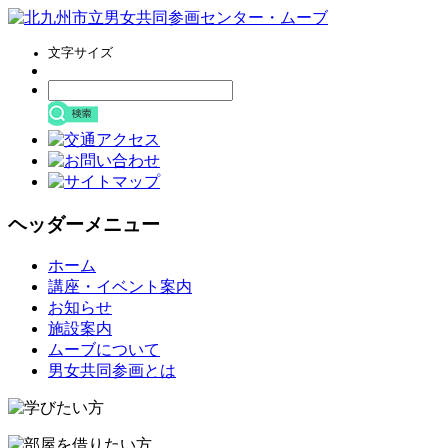
文字サイズ
ヘッダーメニュー
コ
ホーム
ン
講座・イベント案内
テ
お知らせ
ン
施設案内
ツ
ムーブについて
へ
男女共同参画とは
ス
キ
ッ