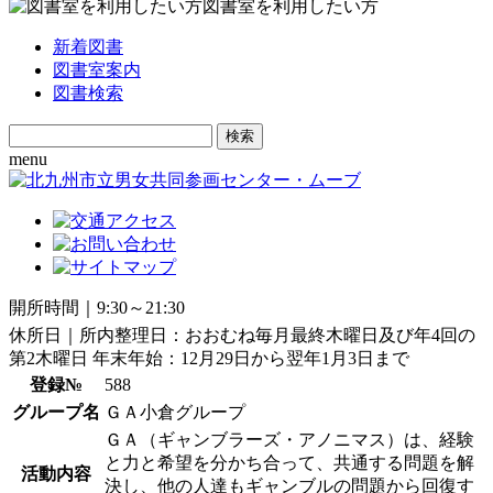
図書室を利用したい方
新着図書
図書室案内
図書検索
Search
for:
menu
開所時間｜9:30～21:30
休所日｜所内整理日：おおむね毎月最終木曜日及び年4回の
第2木曜日 年末年始：12月29日から翌年1月3日まで
登録№
588
グループ名
ＧＡ小倉グループ
ＧＡ（ギャンブラーズ・アノニマス）は、経験
と力と希望を分かち合って、共通する問題を解
活動内容
決し、他の人達もギャンブルの問題から回復す