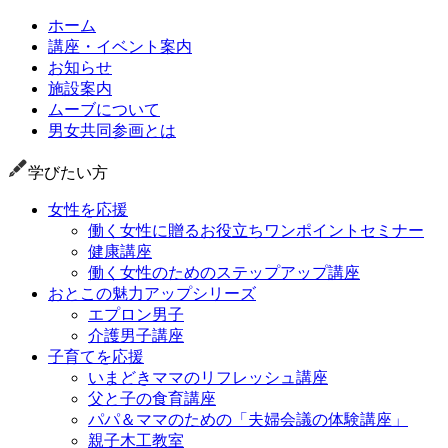
ホーム
講座・イベント案内
お知らせ
施設案内
ムーブについて
男女共同参画とは
学びたい方
女性を応援
働く女性に贈るお役立ちワンポイントセミナー
健康講座
働く女性のためのステップアップ講座
おとこの魅力アップシリーズ
エプロン男子
介護男子講座
子育てを応援
いまどきママのリフレッシュ講座
父と子の食育講座
パパ＆ママのための「夫婦会議の体験講座」
親子木工教室