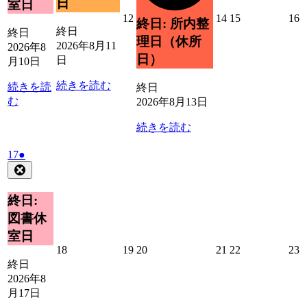
日
室日
日
ト)
ン
2026
2026
2026
2
12
14
15
16
終日: 所内整
ト)
年
年
年
終日
終日
理日（休所
8
8
8
8
2026年8月11
2026年8
月
月
月
日）
日
月10日
12
14
15
1
日
日
日
続きを読む
続きを読
終日
む
2026年8月13日
続きを読む
2026
(1
17
●
年
件
Close
8
の
月
イ
終日:
17
ベ
図書休
日
ン
室日
ト)
2026
2026
2026
2026
2026
2
18
19
20
21
22
23
年
年
年
年
年
終日
8
8
8
8
8
8
2026年8
月
月
月
月
月
月17日
18
19
20
21
22
2