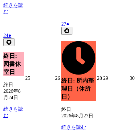
日
日
日
日
日
続きを読
む
2026
(1
27
●
年
件
Close
2026
(1
24
●
8
の
年
件
Close
月
イ
8
の
27
ベ
月
日
イ
終日:
ン
24
ベ
ト)
図書休
日
ン
室日
ト)
2026
2026
2026
2026
2
25
26
28
29
30
終日: 所内整
年
年
年
年
終日
理日（休所
8
8
8
8
8
2026年8
月
月
月
月
日）
月24日
25
26
28
29
3
日
日
日
日
続きを読
終日
む
2026年8月27日
続きを読む