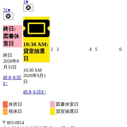
2026
(1
1
●
年
件
Close
2026
(1
31
●
9
の
年
件
Close
月
イ
8
の
1
ベ
月
イ
終日:
日
ン
31
ベ
図書休
ト)
日
ン
室日
10:30 AM:
ト)
2026
2026
2026
2026
20
2
3
4
5
6
貸室抽選
年
年
年
年
年
終日
日
9
9
9
9
9
2026年8
月
月
月
月
月
月31日
10:30 AM
2
3
4
5
6
2026年9月1
日
日
日
日
日
続きを読
日
む
続きを読む
休所日
図書休室日
祝休日
貸室抽選日
〒803‐0814