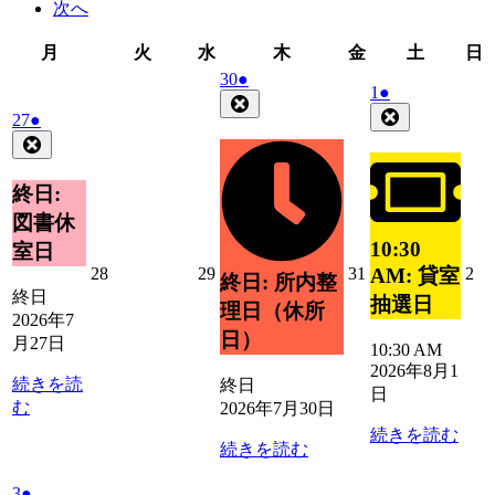
次へ
月
火
水
木
金
土
月
火
水
木
金
土
日
曜
曜
曜
曜
曜
曜
2026
(1
30
●
2026
(1
1
●
日
日
日
日
日
日
年
件
Close
年
件
Close
2026
(1
27
●
7
の
8
の
年
件
Close
月
イ
月
イ
7
の
30
ベ
1
ベ
月
日
イ
終日:
ン
日
27
ン
ベ
ト)
図書休
日
ト)
ン
10:30
室日
ト)
2026
2026
2026
20
28
29
31
2
AM: 貸室
終日: 所内整
年
年
年
年
終日
抽選日
理日（休所
7
7
7
8
2026年7
月
月
月
月
日）
月27日
10:30 AM
28
29
31
2
2026年8月1
日
日
日
日
続きを読
終日
日
む
2026年7月30日
続きを読む
続きを読む
2026
(1
3
●