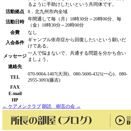
るように手助けしたいという共同体です。
活動拠点
8．北九州市内全域
年間通して毎（月）18時30分～20時00分、毎
活動日時
（金）18時30分～20時00分
会費
なし
ギャンブル依存症から回復したいという願いだ
入会条件
けである。
一人で悩まないで、共通する問題を分かち合い
メッセージ
ましょう。
連絡先
070-9004-1407(大渕)、080-5600-4321(一心)、080-
TEL
2955-3093(藤吉)
FAX
E-mail
HP
←
ケアメンクラブ
朗読 樹言の会
→
投
稿
ナ