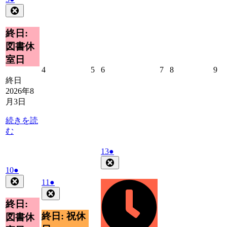
年
件
Close
8
の
月
イ
終日:
3
ベ
図書休
日
ン
室日
ト)
2026
2026
2026
2026
2026
20
4
5
6
7
8
9
年
年
年
年
年
年
終日
8
8
8
8
8
8
2026年8
月
月
月
月
月
月
月3日
4
5
6
7
8
9
日
日
日
日
日
日
続きを読
む
2026
(1
13
●
年
件
Close
2026
(1
10
●
8
の
年
件
Close
月
2026
(1
イ
11
●
8
の
13
年
件
Close
ベ
月
日
イ
8
の
終日:
ン
10
ベ
月
イ
ト)
終日: 祝休
図書休
日
11
ン
ベ