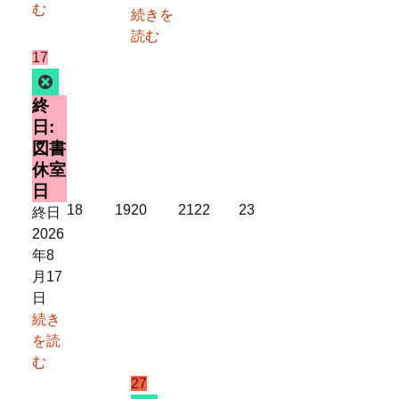
む
続きを
読む
2026
(1
17
年
件
Close
8
の
終
月
イ
日:
17
ベ
図書
日
ン
休室
ト)
日
2026
2026
2026
2026
2026
2026
18
19
20
21
22
23
終日
年
年
年
年
年
年
2026
8
8
8
8
8
8
年8
月
月
月
月
月
月
月17
18
19
20
21
22
23
日
日
日
日
日
日
日
続き
を読
む
2026
(1
27