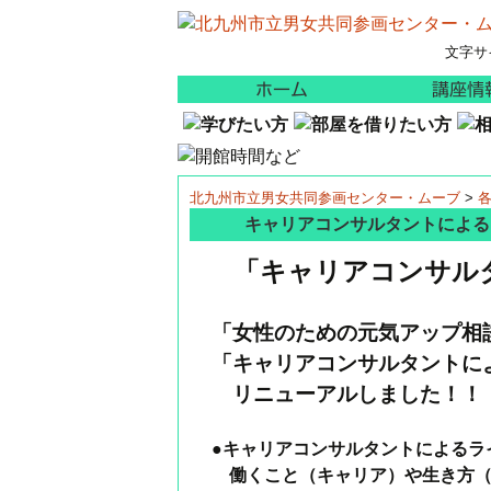
文字サ
コ
ホーム
ン
テ
ン
ツ
北九州市立男女共同参画センター・ムーブ
>
へ
キャリアコンサルタントによる
ス
「キャリアコンサル
キ
ッ
プ
「女性のための元気アップ相
「キャリアコンサルタントに
リニューアルしました！！
●
キャリアコンサルタントによるラ
働くこと（キャリア）や生き方（