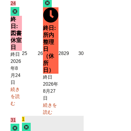
年
件
Close
2026
(1
24
8
の
年
件
Close
月
イ
8
の
終
27
ベ
月
イ
日:
終日:
日
ン
24
ベ
図書
所内
ト)
日
ン
休室
整理
ト)
日
日
2026
2026
2026
2026
2026
25
26
28
29
30
終日
（休
年
年
年
年
年
2026
所
8
8
8
8
8
年8
日）
月
月
月
月
月
月24
終日
25
26
28
29
30
日
2026年
日
日
日
日
日
続き
8月27
を読
日
む
続きを
読む
2026
(1
1
2026
(1
31
年
件
Close
年
件
Close