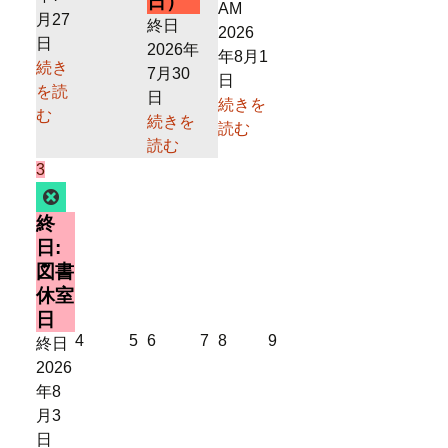
日）
AM
月
月
月
月
月27
終日
2026
28
29
31
2
日
2026年
年8月1
日
日
日
日
続き
7月30
日
を読
日
続きを
む
続きを
読む
読む
2026
(1
3
年
件
Close
8
の
終
月
イ
日:
3
ベ
図書
日
ン
休室
ト)
日
2026
2026
2026
2026
2026
2026
4
5
6
7
8
9
終日
年
年
年
年
年
年
2026
8
8
8
8
8
8
年8
月
月
月
月
月
月
月3
4
5
6
7
8
9
日