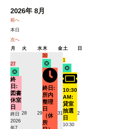
2026年 8月
前へ
本日
次へ
月
火
水
木
金
土
日
月
火
水
木
金
土
日
曜
曜
曜
曜
曜
曜
曜
2026
(1
30
2026
(1
1
日
日
日
日
日
日
日
年
件
Close
2026
(1
27
年
件
Close
7
の
年
件
Close
8
の
月
イ
7
の
終
月
イ
30
ベ
月
イ
日:
終日:
1
ベ
10:30
日
ン
27
ベ
図書
所内
日
ン
AM:
ト)
日
ン
休室
整理
ト)
貸室
ト)
日
日
抽選
2026
2026
2026
2026
28
29
31
2
終日
（休
日
年
年
年
年
2026
所
10:30
7
7
7
8
年7