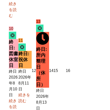
日
日
日
日
日
日
続き
を読
む
2026
(1
13
年
件
Close
2026
(1
10
8
の
年
件
Close
月
イ
8
の
2026
(1
11
終
13
ベ
月
イ
年
件
Close
日:
終日:
日
ン
10
ベ
8
の
図書
終日:
所内
ト)
日
ン
月
イ
休室
祝休
整理
ト)
11
ベ
日
日
日
日
ン
2026
2026
2026
2026
12
14
15
16
終日
終日
（休
ト)
年
年
年
年
2026
2026年
所
8
8
8
8
年8
8月11
日）
月
月
月
月
月10
日
終日
12
14
15
16
日
続きを
2026年
日
日
日
日
続き
読む
8月13
を読
日